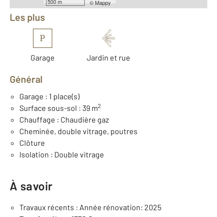
500 m
©
Mappy
Les plus
P
Garage
Jardin et rue
Général
Garage : 1 place(s)
2
Surface sous-sol : 39 m
Chauffage : Chaudière gaz
Cheminée, double vitrage, poutres
Clôture
Isolation : Double vitrage
À savoir
Travaux récents : Année rénovation: 2025