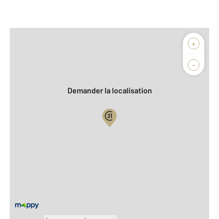
Afficher sur la carte :
+
Agence
Biens vendus
-
Demander la localisation
Vue globale
2
Surface totale : 135 m
2
Surface habitable : 107,7 m
2
Surface terrain : 200 m
Nombre de pièces : 6
[Voir le détail]
Équipements