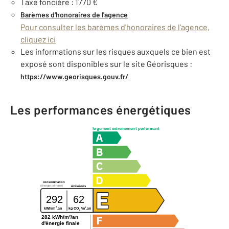
Taxe foncière : 1770 €
Barèmes d'honoraires de l'agence
Pour consulter les barèmes d'honoraires de l'agence,
cliquez ici
Les informations sur les risques auxquels ce bien est
exposé sont disponibles sur le site Géorisques :
https://www.georisques.gouv.fr/
Les performances énergétiques
logement extrêmement performant
consommation
(énergie primaire)
émissions
292
62
2
2
kg CO
/m
.an
kWh/m
.an
2
282 kWh/m²/an
d'énergie finale