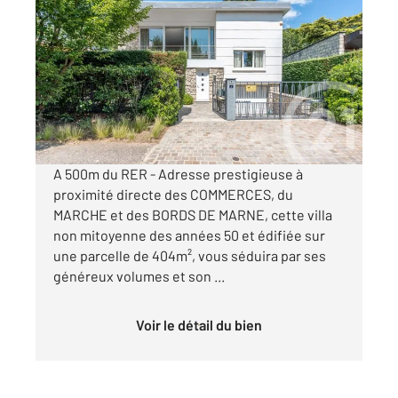
LA VARENNE ST HILAIRE 94
2
142,15 m
, 6 pièces
Ref : 16255
Maison à vendre
1 050 000 €
Visiter le site dédié
A 500m du RER - Adresse prestigieuse à
proximité directe des COMMERCES, du
MARCHE et des BORDS DE MARNE, cette villa
non mitoyenne des années 50 et édifiée sur
une parcelle de 404m², vous séduira par ses
généreux volumes et son ...
Voir le détail du bien