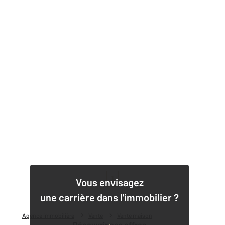
1
Vous envisagez
une carrière dans l'immobilier ?
Agence immobilière
Vente
Vente maison
Découvrir nos offres