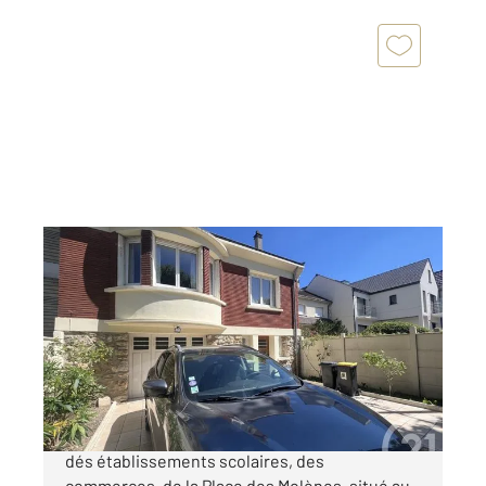
LA VARENNE ST HILAIRE 94
2
119 m
, 5 pièces
Ref : 15084
Maison à vendre
670 000 €
MURIERS- PLACE DES MOLENES A proximité
dés établissements scolaires, des
commerces, de la Place des Molènes, situé au