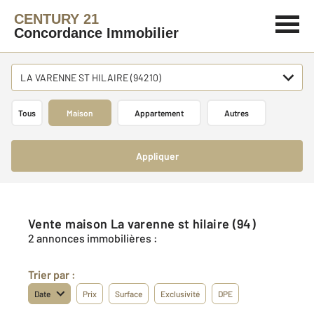
CENTURY 21
Concordance Immobilier
LA VARENNE ST HILAIRE (94210)
Tous
Maison
Appartement
Autres
Appliquer
Vente maison La varenne st hilaire (94)
2 annonces immobilières :
Trier par :
Date
Prix
Surface
Exclusivité
DPE