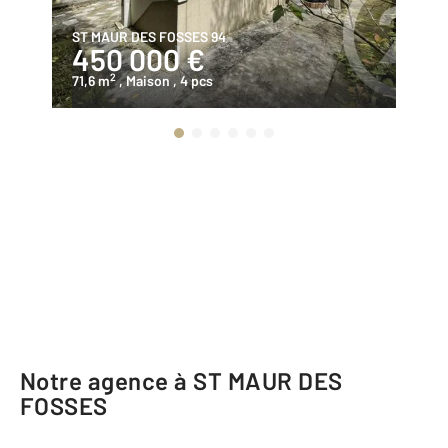
ST MAUR DES FOSSES 94
ST
450 000 €
7
2
71,6 m
, Maison
, 4 pcs
14
Notre agence à ST MAUR DES
FOSSES