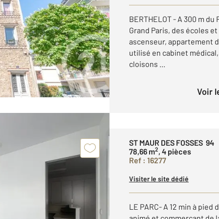
BERTHELOT - A 300 m du RE
Grand Paris, des écoles e
ascenseur, appartement d
utilisé en cabinet médica
cloisons ...
Voir 
ST MAUR DES FOSSES 94
2
78,66 m
, 4 pièces
Ref : 16277
Visiter le site dédié
LE PARC- A 12 min à pied 
animé et commerçant de la