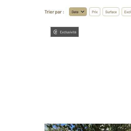
Trier par :
Date
Prix
Surface
Excl
Exclusivité