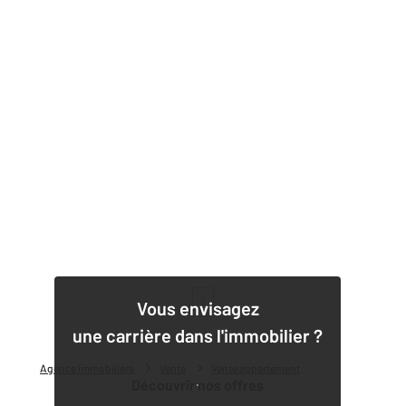
1
Vous envisagez
une carrière dans l'immobilier ?
Agence immobilière
Vente
Vente appartement
Découvrir nos offres