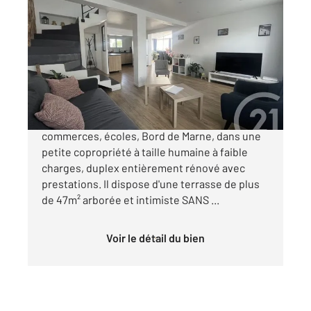
LA VARENNE ST HILAIRE 94
2
92,75 m
, 5 pièces
Ref : 16004
Appartement Duplex à vendre
535 000 €
LA VARENNE - LES MURIERS - A proximité des
commerces, écoles, Bord de Marne, dans une
petite copropriété à taille humaine à faible
charges, duplex entièrement rénové avec
prestations. Il dispose d'une terrasse de plus
de 47m² arborée et intimiste SANS ...
Voir le détail du bien