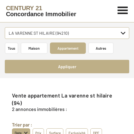
CENTURY 21
Concordance Immobilier
LA VARENNE ST HILAIRE (94210)
Tous
Maison
Appartement
Autres
Appliquer
Vente appartement La varenne st hilaire
(94)
2 annonces immobilières :
Trier par :
Date
Prix
Surface
Exclusivité
DPE