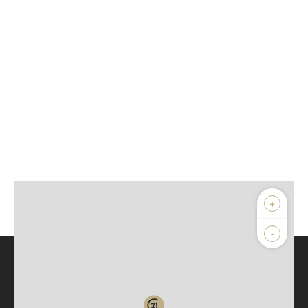
+
-
Parlons de vous, parlons biens