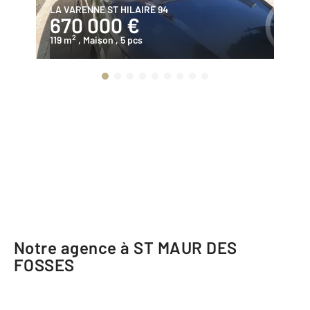
LA VARENNE ST HILAIRE 94
ST
670 000 €
2
2
119 m
, Maison
, 5 pcs
36
Notre agence à ST MAUR DES
FOSSES