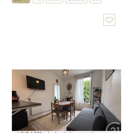
LA VARENNE ST HILAIRE 94
2
35,48 m
, 2 pièces
Ref : 16224
Appartement F2 à vendre
189 000 €
LA VARENNE - PLACE DES MOLENES - VENDU